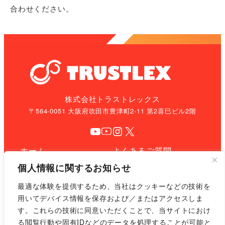
合わせください。
株式会社トラストレックス
〒564-0051 大阪府吹田市豊津町2-11 第2喜巳ビル2階
YouTube
YouTube
Instagram
X
ホーム
よくあるご質問
個人情報に関するお知らせ
事業紹介
お問い合わせ
最適な体験を提供するため、当社はクッキーなどの技術を
企業情報
プライバシーポリシー
用いてデバイス情報を保存および／またはアクセスしま
す。これらの技術に同意いただくことで、当サイトにおけ
お知らせ
サイトマップ
る閲覧行動や固有IDなどのデータを処理することが可能と