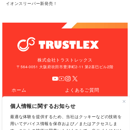
イオンスリーパー新発売！
株式会社トラストレックス
〒564-0051 大阪府吹田市豊津町2-11 第2喜巳ビル2階
YouTube
YouTube
Instagram
X
ホーム
よくあるご質問
事業紹介
お問い合わせ
個人情報に関するお知らせ
企業情報
プライバシーポリシー
最適な体験を提供するため、当社はクッキーなどの技術を
用いてデバイス情報を保存および／またはアクセスしま
お知らせ
サイトマップ